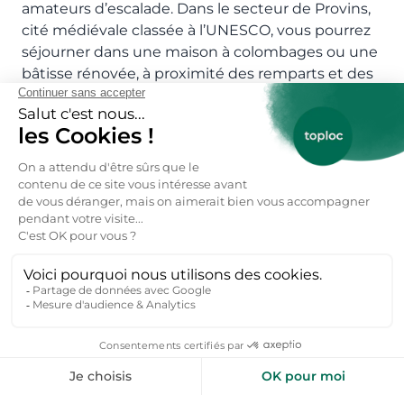
amateurs d’escalade. Dans le secteur de Provins,
cité médiévale classée à l’UNESCO, vous pourrez
séjourner dans une maison à colombages ou une
bâtisse rénovée, à proximité des remparts et des
spectacles historiques.
Les paysages de la vallée du Grand Morin, du
Loing ou de la Marne offrent aussi de nombreux
hébergements avec vue sur la rivière, terrasses
ombragées ou espaces de détente en pleine
nature. Ces maisons sont parfaites pour un séjour
de ressourcement, avec parfois la possibilité de
profiter d’un jacuzzi, d’une piscine, d’une
cheminée ou d’un jardin fleuri.
Activités autour des forêts, rivières et
patrimoines classés
Balades, randonnées et escapades en forêt
La Seine-et-Marne est un département très vert,