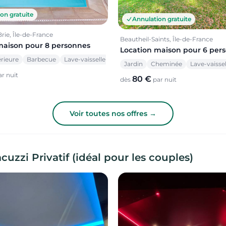
on gratuite
Annulation gratuite
ie, Île-de-France
Beautheil-Saints, Île-de-France
maison pour 8 personnes
Location maison pour 6 per
érieure
Barbecue
Lave-vaisselle
Jardin
Cheminée
Lave-vaissel
r nuit
80 €
dès
par nuit
Voir toutes nos offres →
uzzi Privatif (idéal pour les couples)