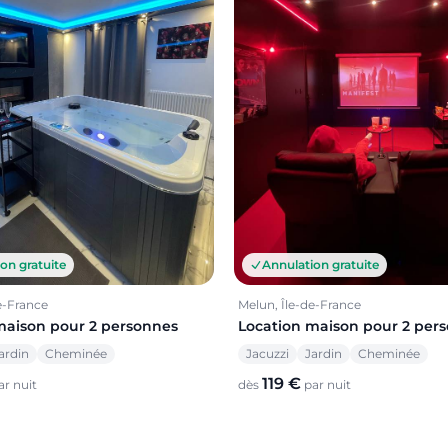
on gratuite
Annulation gratuite
e-France
Melun, Île-de-France
maison pour 2 personnes
Location maison pour 2 per
ardin
Cheminée
Jacuzzi
Jardin
Cheminée
119 €
r nuit
dès
par nuit