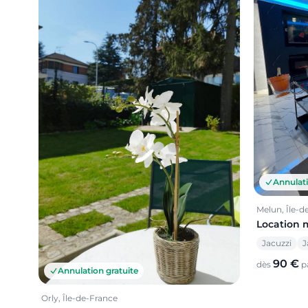
Annulati
Melun, Île-d
Location 
Jacuzzi
J
90 €
dès
pa
Annulation gratuite
Orly, Île-de-France