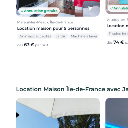
Annulati
Annulation gratuite
Vaudoy-en-Br
Mareuil-lès-Meaux, Île-de-France
Location 
Location maison pour 5 personnes
Piscine int
Animaux acceptés
Jardin
Machine à laver
74 €
dès
pa
63 €
dès
par nuit
Location Maison Île-de-France avec Jac