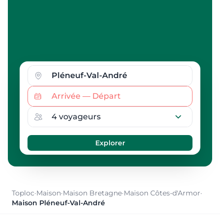
Toploc
·
Maison
·
Maison Bretagne
·
Maison Côtes-d'Armor
·
Maison Pléneuf-Val-André