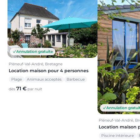
Annulation gratuite
Pléneuf-Val-André, Bretagne
Location maison pour 4 personnes
Plage
Animaux acceptés
Barbecue
71 €
dès
par nuit
Annulation gratui
Pléneuf-Val-André, B
Location maison 
Piscine intérieure