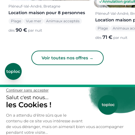
Annulation gratui
Pléneuf-Val-André, Bretagne
Location maison pour 8 personnes
Pléneuf-Val-André, B
Location maison 
Plage
Vue mer
Animaux acceptés
Plage
Animaux ac
90 €
dès
par nuit
71 €
dès
par nuit
Voir toutes nos offres →
toploc
De l'aide pour votre prochain
séjour nature ?