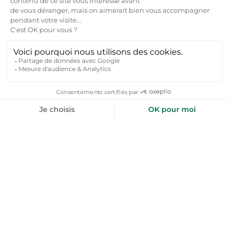
Activités nature et plein air dans les
Côtes-d’Armor : entre littoral, landes et
forêts
Au bord de mer
La côte nord des Côtes-d’Armor est réputée pour
ses plages sauvages, ses criques discrètes et ses
rochers de granit rose aux formes étonnantes,
comme la Côte de granit rose de Perros-Guirec
jusqu'à Trégastel, qui s’étend sur 10km. À
Trestraou, Plouha, Trégastel ou Sables-d’Or-les-
Pins, les plages sont idéales pour la baignade, la
pêche à pied, la voile, le kayak de mer ou le
paddle. Pour se rendre compte de cette richesse,
il est possible de se rendre au Cap d’Erquy, un site
spectaculaire préservé où des balades à pied vous
permettent de découvrir des plantes et des
animaux dans une nature verdoyante.
Les amateurs de plages auront de quoi faire avec