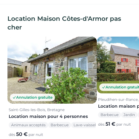
Location Maison Côtes-d'Armor pas
cher
Annulation gratui
Annulation gratuite
Pleudihen-sur-Rance,
Location maison 
Saint-Gilles-les-Bois, Bretagne
Barbecue
Jardin
Location maison pour 4 personnes
51 €
dès
par nuit
Animaux acceptés
Barbecue
Lave-vaisselle
50 €
dès
par nuit