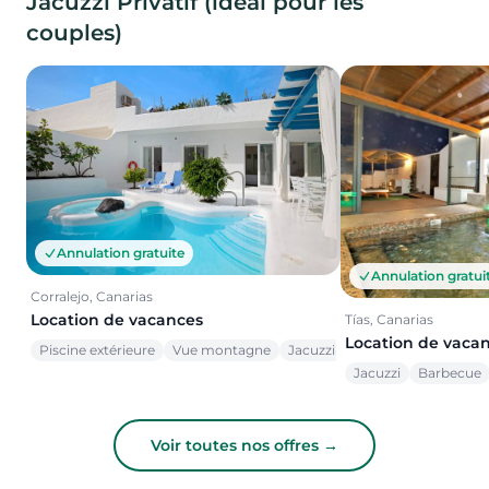
Jacuzzi Privatif (idéal pour les
couples)
Annulation gratuite
Annulation gratui
Corralejo, Canarias
Location de vacances
Tías, Canarias
Location de vaca
Piscine extérieure
Vue montagne
Jacuzzi
Jacuzzi
Barbecue
Voir toutes nos offres →