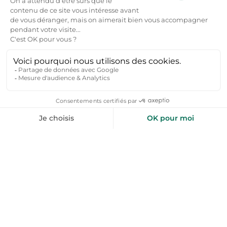
randonnées et pique-niques en pleine nature.
Automne :
randonnées en forêt pour admirer les
couleurs d'automne, dégustation de fromages de
Comté, vins du Jura et champignons.
Hiver :
marchés de Noël, balades en raquettes dans les
forêts enneigées, visites des musées et sites historiques
pour se réchauffer.
Pourquoi réserver une location vacances à la
campagne ?
Profiter d'un cadre naturel préservé, loin de l'agitation
des grandes villes, pour une véritable déconnexion.
Bénéficier d'espaces extérieurs spacieux (jardin, terrasse,
cour) pour les enfants et les animaux de compagnie.
Découvrir les richesses du terroir local, comme les
fromages de Comté, les vins du Jura ou les charcuteries
franc-comtoises.