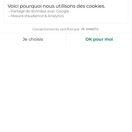
Oui ! Gray est une destination agréable toute l'année :
Printemps :
balades le long de la Saône, visite des jardins
fleuris et découverte des vignobles locaux.
Été :
baignade, canoë-kayak, festivals et marchés
estivaux en plein air.
Automne :
randonnées dans les forêts aux couleurs
flamboyantes, dégustation de vins et de spécialités
régionales comme les fromages de Comté.
Hiver :
marchés de Noël, ambiance chaleureuse dans les
cafés et restaurants, et balades hivernales dans les
paysages enneigés.
Pourquoi réserver une location vacances à la
campagne ?
Profiter d'un cadre paisible et naturel, loin de l'agitation
des grandes villes.