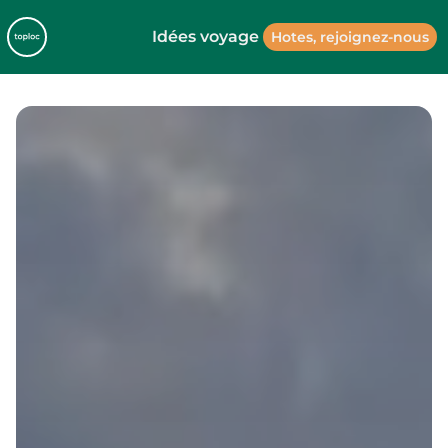
Idées voyage
Hotes, rejoignez-nous