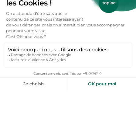
Chacun de ces lieux complète parfaitement un
séjour nature, sportif et dépaysant dans le massif
de l’Oisans.
Quels sont les meilleurs mois pour visiter
Vaujany et l’Oisans ?
Vaujany se découvre avec plaisir tout au long de
l’année. L’hiver, de décembre à avril, offre des
conditions idéales pour le ski et les sports de
neige. L’été, entre juin et septembre, est propice
à la randonnée, aux balades en montagne et aux
activités de plein air, avec des températures
modérées et un air pur. Le printemps et
l’automne séduisent par leur tranquillité, leurs
paysages changeants et leur lumière unique sur
les cimes.
Retrouvez nos
locations vacances Isère
pour un