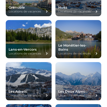
Grenoble
Huez
Locations de vacances
Locations de vacances
Le Monêtier-les-
Lans-en-Vercors
Bains
Locations de vacances
Locations de vacances
Les Adrets
Les Deux Alpes
Locations de vacances
Locations de vacances