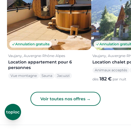
Annulation gratuite
Annulation gratui
Vaujany, Auvergne-Rhône-Alpes
Vaujany, Auvergne-R
Location appartement pour 6
Location chalet p
personnes
Animaux acceptés
Vue montagne
Sauna
Jacuzzi
182 €
dès
par nuit
Voir toutes nos offres →
toploc