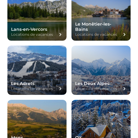
Le Monêtier-les-
Lans-en-Vercors
Bains
Locations de vacances
Locations de vacances
Les Adrets
Les Deux Alpes
Locations de vacances
Locations de vacances
Mens
Oz