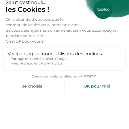
à la commune,
Vaujany
, village-station au charme authentique
avec un panorama sur les Écrins,
Oz-en-Oisans
, station familiale idéale pour les
activités nature,
Bourg-d’Oisans, point de départ des cols et grand
marché local,
Le col de Sarenne, route panoramique
époustouflante au-dessus des falaises.
Ces destinations offrent toutes des escapades
variées entre sommets, traditions et grands
espaces.
Quels sont les meilleurs mois pour visiter
l’Oisans ?
Huez est agréable toute l’année, selon les envies