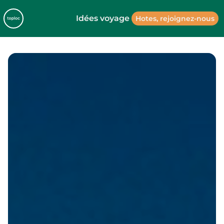
Idées voyage
Hotes, rejoignez-nous