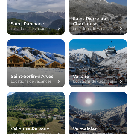
Saint-Pierre-de-
Saint-Pancrace
Chartreuse
Locations de vacances
Locations de vacances
Saint-Sorlin-d'Arves
Valloire
Locations de vacances
Locations de vacances
Vallouise-Pelvoux
Valmeinier
Locations de vacances
Locations de vacances