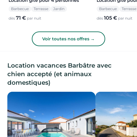
Location gîte pour 4 personnes
Location gîte pou
Barbecue
Terrasse
Jardin
Barbecue
Terrasse
71 €
105 €
dès
par nuit
dès
par nuit
Voir toutes nos offres →
Location vacances Barbâtre avec
chien accepté (et animaux
domestiques)