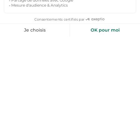
FAQs : Location vacances
Barbâtre dès 55€ / nuitée
Combien coûte une location vacances entre
particulier Barbâtre ?
Le prix d'une location maison Barbatre particulier
commence à partir de 71 € la nuit pour un hébergement
confortable pouvant accueillir 2 à 4 personnes. En haute
saison (juillet et août), les tarifs varient généralement
entre 100 € et 250 € la nuit selon la capacité, les
équipements (piscine, jardin, vue mer) et la proximité
avec les plages. Les locations plus spacieuses, idéales
pour les familles ou les groupes, peuvent atteindre 300 €
ou plus par nuit pendant les périodes estivales. Vous y
trouverez des location maison Barbâtre Particulier,