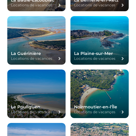
La Baule-Escoublac
La Bernerie-en-Retz
Locations de vacances
Locations de vacances
La Guérinière
La Plaine-sur-Mer
Locations de vacances
Locations de vacances
Le Pouliguen
Noirmoutier-en-l'Île
Locations de vacances
Locations de vacances