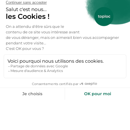
Côtes-d'Armor
, c’est opter pour une Bretagne
préservée, entre falaises, traditions et grands horizons.
Réservez votre location vacances
Plouézec particulier ici 👇
Réservez votre location vacances →
FAQs : Location vacances
Plouézec dès 43€ / nuitée
Combien coûte une location vacances à
Plouezec ?