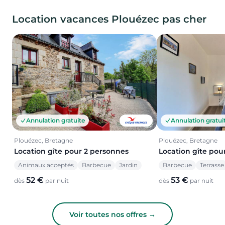
Location vacances Plouézec pas cher
Annulation gratuite
Annulation gratui
Plouézec, Bretagne
Plouézec, Bretagne
Location gîte pour 2 personnes
Location gîte pou
Animaux acceptés
Barbecue
Jardin
Barbecue
Terrasse
52 €
53 €
dès
par nuit
dès
par nuit
Voir toutes nos offres →