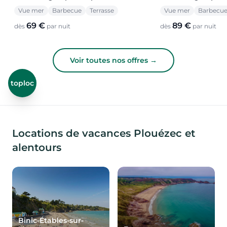
Vue mer
Barbecue
Terrasse
Vue mer
Barbecu
69 €
89 €
dès
par nuit
dès
par nuit
Voir toutes nos offres →
toploc
Locations de vacances Plouézec et
alentours
Binic-Étables-sur-