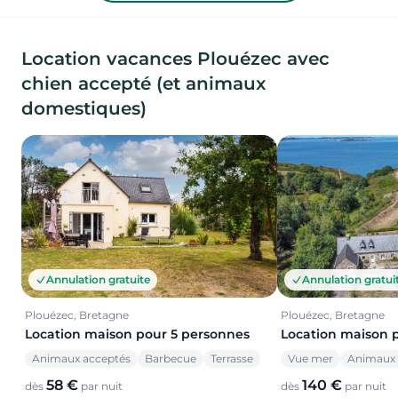
Location vacances Plouézec avec
chien accepté (et animaux
domestiques)
Annulation gratuite
Annulation gratui
Plouézec, Bretagne
Plouézec, Bretagne
Location maison pour 5 personnes
Location maison 
Animaux acceptés
Barbecue
Terrasse
Vue mer
Animaux 
58 €
140 €
dès
par nuit
dès
par nuit