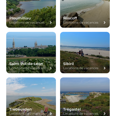
Ploumilliau
Roscoff
Locations de vacances
Locations de vacances
Saint-Pol-de-Léon
Sibiril
Locations de vacances
Locations de vacances
Trébeurden
Trégastel
Locations de vacances
Locations de vacances