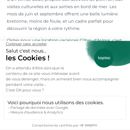
visites culturelles et aux sorties en bord de mer. Les
mois de juin et septembre offrent une belle lumière
bretonne, moins de foule, et un cadre parfait pour
découvrir la région à votre rythme.
Opter pour une
location vacances Côtes-d'Armor
, c’est
vivre une expérience entre horizon marin, granit rose
et villages authentiques, dans une région à la nature
spectaculaire et accueillante toute l’année.
Réservez votre location vacances
Pleumeur-Bodou particulier ici 👇
Réservez votre location vacances →