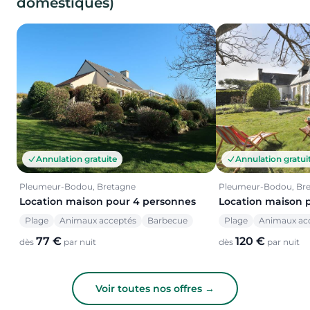
domestiques)
Annulation gratuite
Annulation gratui
Pleumeur-Bodou, Bretagne
Pleumeur-Bodou, Br
Location maison pour 4 personnes
Location maison 
Plage
Animaux acceptés
Barbecue
Plage
Animaux ac
77 €
120 €
dès
par nuit
dès
par nuit
Voir toutes nos offres →