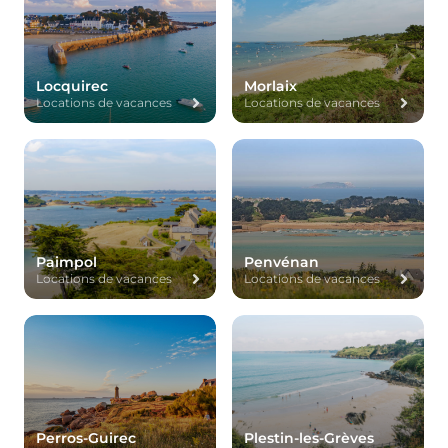
Locquirec
Morlaix
Locations de vacances
Locations de vacances
Paimpol
Penvénan
Locations de vacances
Locations de vacances
Perros-Guirec
Plestin-les-Grèves