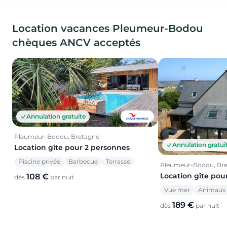
Location vacances Pleumeur-Bodou
chèques ANCV acceptés
Annulation gratuite
Pleumeur-Bodou, Bretagne
Annulation gratui
Location gîte pour 2 personnes
Piscine privée
Barbecue
Terrasse
Pleumeur-Bodou, Br
Location gîte pou
108 €
dès
par nuit
Vue mer
Animaux 
189 €
dès
par nuit