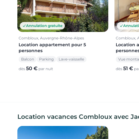
Annulation gratuite
Annulati
Combloux, Auvergne-Rhône-Alpes
Combloux, 
Location appartement pour 5
Location 
personnes
personne
Balcon
Parking
Lave-vaisselle
Vue mont
50 €
51 €
dès
par nuit
dès
par
Location vacances Combloux avec Jacuz