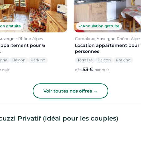
on gratuite
Annulation gratuite
Auvergne-Rhône-Alpes
Combloux, Auvergne-Rhône-Alpe
appartement pour 6
Location appartement pour
s
personnes
agne
Balcon
Parking
Terrasse
Balcon
Parking
53 €
 nuit
dès
par nuit
Voir toutes nos offres →
zi Privatif (idéal pour les couples)