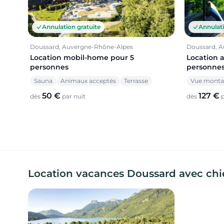
Annulation gratuite
Annulati
Doussard, Auvergne-Rhône-Alpes
Doussard, 
Location mobil-home pour 5
Location 
personnes
personne
Sauna
Animaux acceptés
Terrasse
Vue mont
50 €
127 €
dès
par nuit
dès
p
Location vacances Doussard avec chi