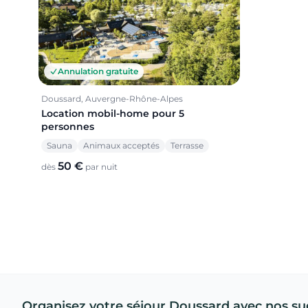
Annulation gratuite
Doussard, Auvergne-Rhône-Alpes
Location mobil-home pour 5
personnes
Sauna
Animaux acceptés
Terrasse
50 €
dès
par nuit
Organisez votre séjour Doussard avec nos su