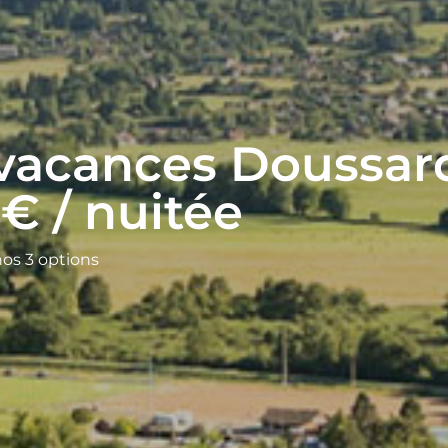
vacances Doussar
5€ / nuitée
nos 3 options