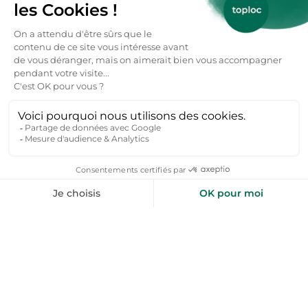
On y pratique ski alpin, ski de fond, snowboard,
raquettes et randonnées hivernales.
Et le ski hors-piste dans les Pyrénées-
Orientales ?
Les Pyrénées-Orientales séduisent les amateurs
de poudreuse. Porté-Puymorens est un spot
réputé pour son hors-piste engagé, tandis que
Cambre d’Aze et Formiguères offrent des
itinéraires plus sauvages. Les forêts et combes de
ces massifs permettent des descentes variées,
toujours avec prudence et accompagnement de
guides locaux.
Pourquoi réserver un chalet dans les
Pyrénées-Orientales ?
Des paysages uniques où la montagne côtoie la