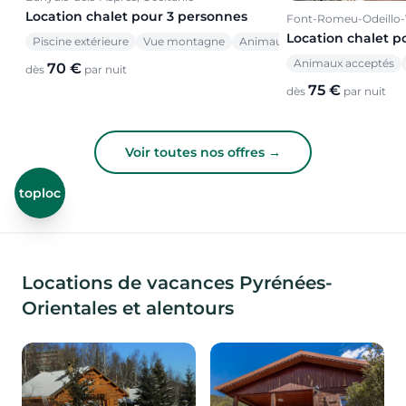
Location chalet pour 3 personnes
Font-Romeu-Odeillo-V
Location chalet p
Piscine extérieure
Vue montagne
Animaux acceptés
Animaux acceptés
70 €
dès
par nuit
75 €
dès
par nuit
Voir toutes nos offres →
toploc
Locations de vacances Pyrénées-
Orientales et alentours