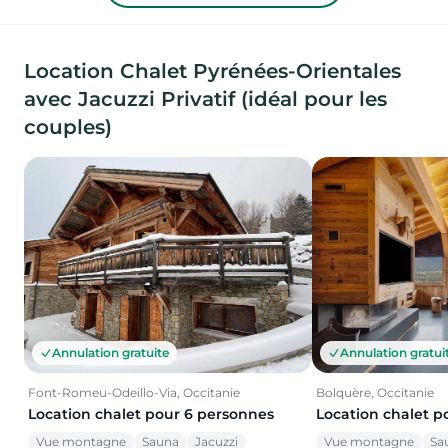
Location Chalet Pyrénées-Orientales
avec Jacuzzi Privatif (idéal pour les
couples)
Annulation gratuite
Annulation gratui
Font-Romeu-Odeillo-Via, Occitanie
Bolquère, Occitanie
Location chalet pour 6 personnes
Location chalet p
Vue montagne
Sauna
Jacuzzi
Vue montagne
Sa