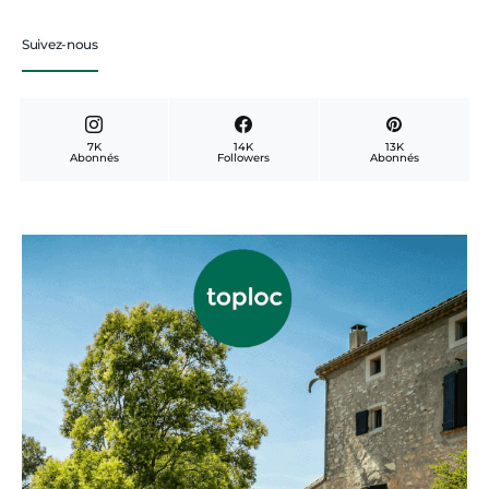
Suivez-nous
7K
14K
13K
Abonnés
Followers
Abonnés