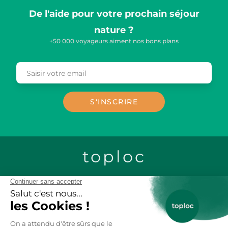
De l'aide pour votre prochain séjour
nature ?
+50 000 voyageurs aiment nos bons plans
Saisir votre email
Email
S'INSCRIRE
toploc
CONTACTEZ-NOUS
LOCATION CHALETS EN BOIS
LOCATION GITES DE GROUPE
LOCATION MOBIL-HOME
LOCATION VACANCES AU SKI
LOCATION APPARTEMENT VACANCES
ANNECY