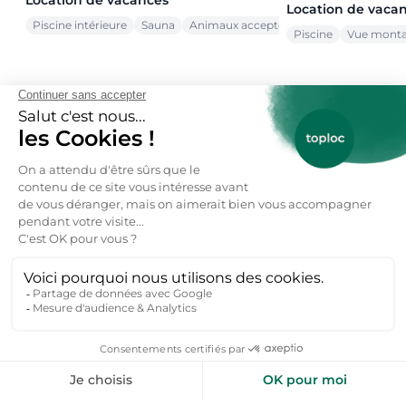
Location de vaca
Piscine intérieure
Sauna
Animaux acceptés
Piscine
Vue mont
Voir toutes nos offres →
toploc
De l'aide pour votre prochain
séjour nature ?
Inspirez-moi