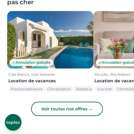
pas cher
Annulation gratuite
Annulation gratui
Cala Blanca, Islas Baleares
Alcúdia, Illes Balears
Location de vacances
Location de vaca
Piscine extérieure
Climatisation
Barbecue
Vue mer
Climatisa
Voir toutes nos offres →
toploc