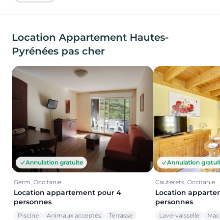
Location Appartement Hautes-
Pyrénées pas cher
Annulation gratuite
Annulation gratui
Germ, Occitanie
Cauterets, Occitanie
Location appartement pour 4
Location apparte
personnes
personnes
Piscine
Animaux acceptés
Terrasse
Lave-vaisselle
Mach