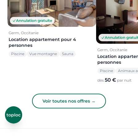
Annulation gratuite
Germ, Occitanie
Annulation gratui
Location appartement pour 4
personnes
Germ, Occitanie
Piscine
Vue montagne
Sauna
Location apparte
personnes
Piscine
Animaux a
50 €
dès
par nuit
Voir toutes nos offres →
toploc