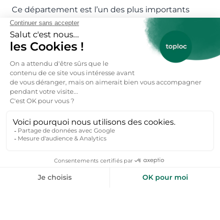
Ce département est l’un des plus importants
massifs skiables des Pyrénées, avec des domaines
variés adaptés à tous les niveaux : Grand
Tourmalet – La Mongie / Barèges, Saint-Lary-
Soulan, Peyragudes. Les stations familiales : Val
Louron, Hautacam, Nistos, Gavarnie-Gèdre. Et
pour le ski nordique : Val d’Azun, Payolle ou
Campan – Plateau du Lienz
Les stations des Hautes-Pyrénées combinent
ambiance conviviale, panoramas grandioses et
pistes adaptées à toute la famille.
Pourquoi réserver un appartement de
montagne dans les Hautes-Pyrénées ?
Louer un appartement dans les Hautes-Pyrénées
permet de : profiter d’une nature spectaculaire,
entre sommets, lacs glaciaires et forêts, choisir un