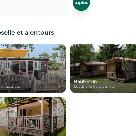
toploc
elle et alentours
Haut-Rhin
de vacances
Locations de vacances