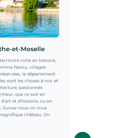
rthe-et-Moselle
erritoire riche en histoire,
comme Nancy, villages
préservées, le département
es sont les choses à voir et
itecture, passionnés
nheur, que ce soit en
d’art et d’histoire, ou en
s. Suivez-nous on vous
 magnifique château. On
r les Fortifications
voyage riche, entre
arte touristique de la