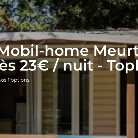
 Mobil-home Meurt
ès 23€ / nuit - Top
os 1 options