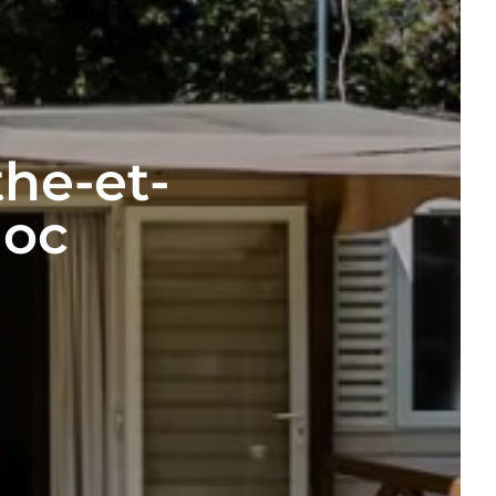
he-et-
loc