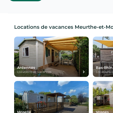
Meurthe-et-Moselle dans la FAQ de l’article.
Locations de vacances Meurthe-et-Mos
Ardennes
Bas-Rhin
Locations de vacances
Locations 
Moselle
Vosges