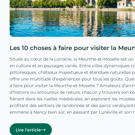
Les 10 choses à faire pour visiter la Meu
Située au cœur de la Lorraine, la Meurthe-et-Moselle est un t
en culture et en paysages variés. Entre villes dynamiques 
pittoresques, châteaux majestueux et étendues naturelles 
offre une multitude d’expériences pour tous les goûts. Quell
à faire pour visiter la Meurthe-et-Moselle ? Amateurs d’arch
d’histoire ou amoureux de nature, chacun y trouvera son bo
flânant dans les ruelles médiévales, en explorant les musées 
profitant des sentiers de randonnée et des parcs verdoyant
emmène à Nancy bien sûr, en passant par Lunéville et son
vous emmène ensuite au Lac de Pierre-Percée avant de visite
Vauban de Longwy. La Meurthe-et-Moselle promet ainsi un 
Lire l'article
traditions lorraines et modernité. En bonus, téléchargez la c