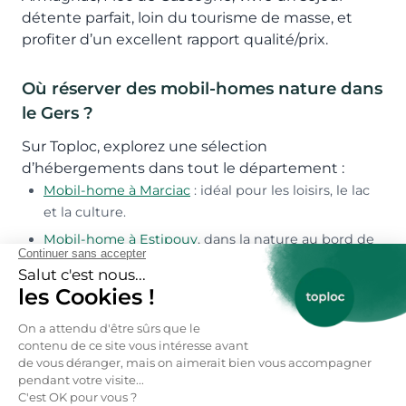
détente parfait, loin du tourisme de masse, et
profiter d’un excellent rapport qualité/prix.
Où réserver des mobil-homes nature dans
le Gers ?
Sur Toploc, explorez une sélection
d’hébergements dans tout le département :
Mobil-home à Marciac
: idéal pour les loisirs, le lac
et la culture.
Mobil-home à Estipouy
, dans la nature au bord de
l'eau.
Mobil-home à Bretagne-d'Armagnac
: au cœur des
vignobles d’Armagnac.
Mobil-home à Saint-Cricq
: pour le plein d'activités.
Mobil-home à Mirande
: ambiance rurale, marchés,
détente.