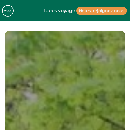
Idées voyage
Hotes, rejoignez-nous