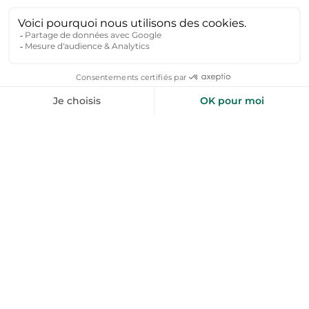
Vous gérez une location mobil-home Gers
? Rejoignez-nous !
Chers Hôtes, rejoignez-nous ! Si vous êtes
propriétaires de locations mobil home Gers et si
vous placez l'humain au coeur de votre activité,
alors vous êtes au bon endroit. Pour ajouter votre
location à Toploc c'est très simple inscrivez-vous
sans plus attendre ou contactez-nous.
Réservez votre location vacances →
FAQ : tout savoir sur la location de mobil-