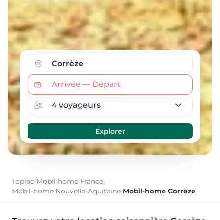
Toploc
·
Mobil-home
·
France
·
Mobil-home Nouvelle-Aquitaine
·
Mobil-home Corrèze