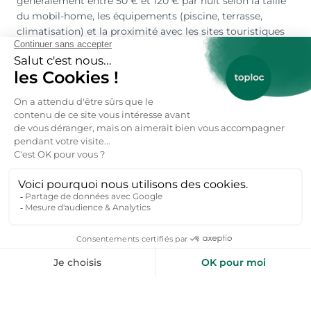
généralement entre 50 € et 120 € par nuit selon la taille
du mobil-home, les équipements (piscine, terrasse,
climatisation) et la proximité avec les sites touristiques
comme Brive-la-Gaillarde ou Collonges-la-Rouge. Les
périodes hors saison offrent des prix plus attractifs,
idéaux pour des escapades nature à petit budget.
Où louer une location vacances en mobil-home
en Corrèze ?
La Corrèze regorge d'endroits magnifiques pour louer un
mobil-home. Pour un séjour au cœur de la nature,
privilégiez les campings et parcs résidentiels autour des
lacs de Vassivière ou du Causse corrézien, offrant des
paysages préservés et des activités en plein air. Les
amateurs de patrimoine opteront pour des mobil-homes
près de Collonges-la-Rouge, Turenne ou Beaulieu-sur-
Dordogne, des villages classés parmi les plus beaux de
France. Enfin, pour allier détente et animations, les