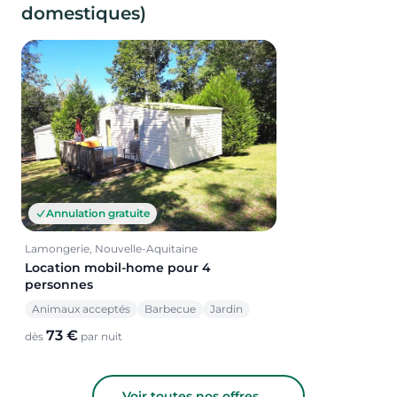
domestiques)
Annulation gratuite
Lamongerie, Nouvelle-Aquitaine
Location mobil-home pour 4
personnes
Animaux acceptés
Barbecue
Jardin
73 €
dès
par nuit
Voir toutes nos offres →