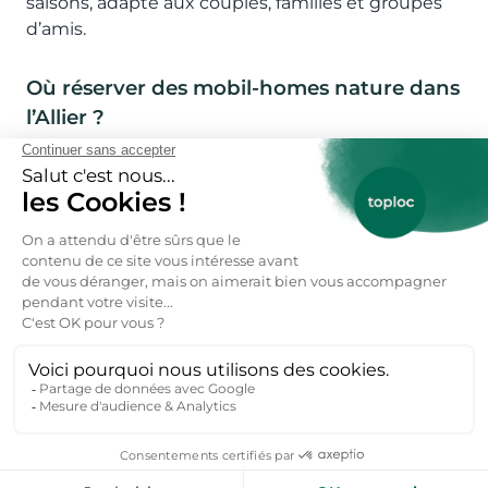
saisons, adapté aux couples, familles et groupes
d’amis.
Où réserver des mobil-homes nature dans
l’Allier ?
Sur Toploc, explorez des locations de mobil-
homes dans tout le département :
Mobil-home à Vichy, idéal pour un séjour bien-être
et thermalisme.
Mobil-home à Valigny
, parfait pour les amoureux
de la nature.
Mobil-home à Moulins, pour profiter du patrimoine
et des loisirs urbains.
Mobil-home à Chouvigny
, pour un séjour sportif et
nature.
Mobil-home dans le Bocage bourbonnais, pour un
séjour calme et authentique en pleine campagne.