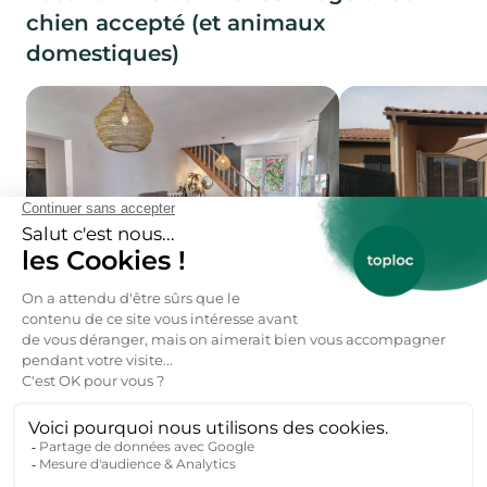
chien accepté (et animaux
domestiques)
Annulation gratuite
Annulation gratui
Valras-Plage, Occitanie
Location maison pour 10 personnes
Valras-Plage, Occitani
Location maison 
Jacuzzi
Animaux acceptés
Barbecue
Animaux acceptés
81 €
dès
par nuit