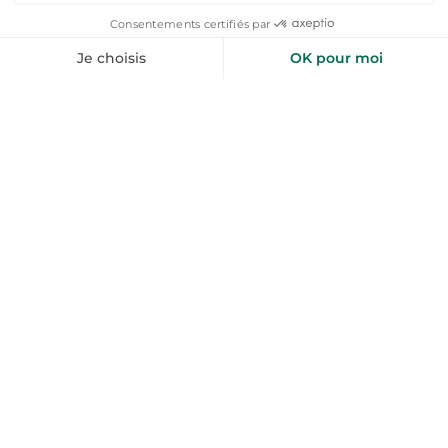
Voir toutes nos offres →
toploc
De l'aide pour votre prochain
séjour nature ?
Inspirez-moi
+50 000 voyageurs aiment nos bons plans