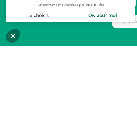
De l
Des lie
toploc
Nous nous 
d’amis et f
hôtes et po