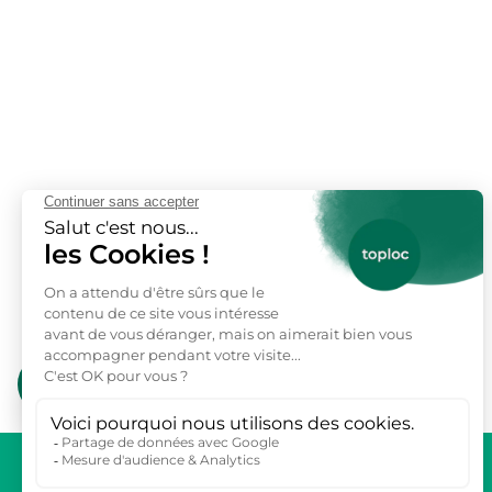
toploc