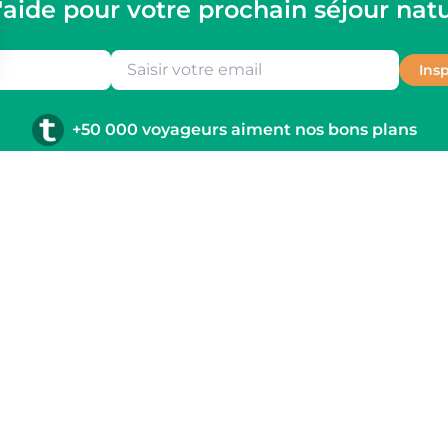
'aide pour votre prochain séjour nat
Ins
+50 000 voyageurs aiment nos bons plans
ux et des liens
engageons à faciliter votre quête de location de vacan
amille. Toploc référence des lieux que nous avons sélect
ur la richesse du territoire.