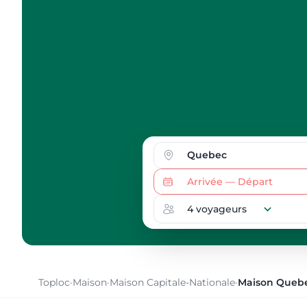
Toploc
·
Maison
·
Maison Capitale-Nationale
·
Maison Queb