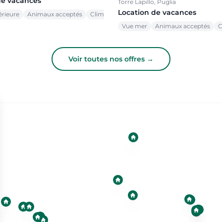
de vacances
Torre Lapillo, Puglia
Location de vacances
érieure
Animaux acceptés
Climatisation
Vue mer
Animaux acceptés
C
Voir toutes nos offres →