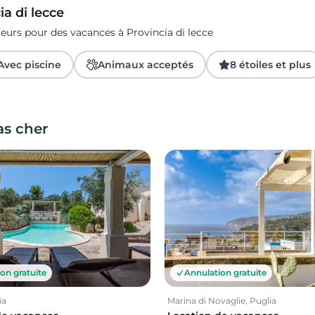
a di lecce
eurs pour des vacances à Provincia di lecce
Avec piscine
Animaux acceptés
8 étoiles et plus
as cher
Annulation gratuite
on gratuite
Marina di Novaglie, Puglia
ia