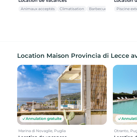
Location de vacances
Location 
Animaux acceptés
Climatisation
Barbecue
Piscine ext
Location Maison Provincia di Lecce a
Annulation gratuite
Annulati
Marina di Novaglie, Puglia
Otranto, Pug