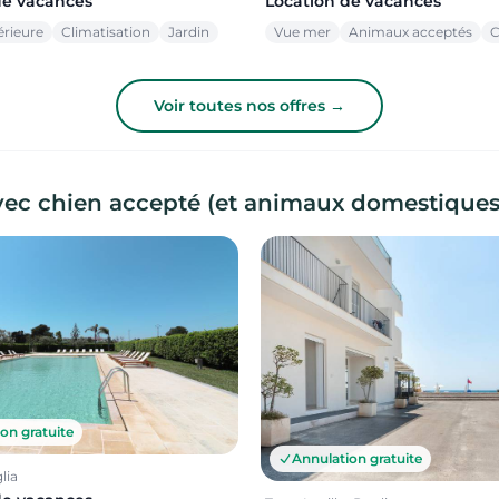
Location de vacances
de vacances
Vue mer
Animaux acceptés
C
érieure
Climatisation
Jardin
Voir toutes nos offres →
vec chien accepté (et animaux domestiques
on gratuite
Annulation gratuite
lia