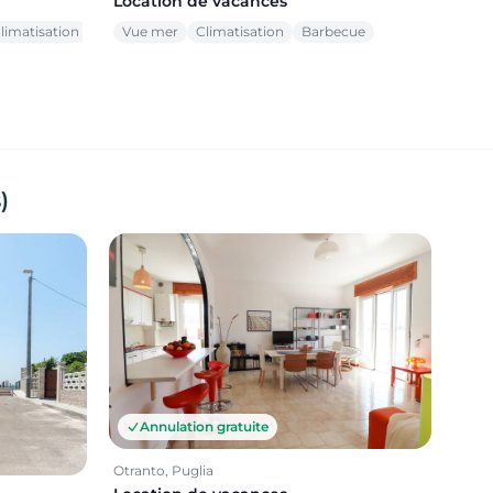
Location de vacances
limatisation
Vue mer
Climatisation
Barbecue
)
Annulation gratuite
Otranto, Puglia