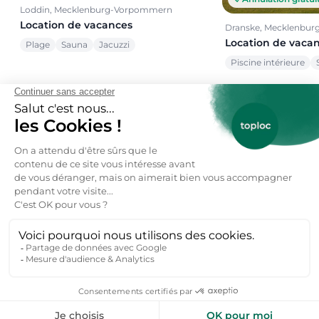
Loddin, Mecklenburg-Vorpommern
Location de vacances
Dranske, Mecklenbu
Location de vaca
Plage
Sauna
Jacuzzi
Piscine intérieure
Voir toutes nos offres →
toploc
De l'aide pour votre prochain
séjour nature ?