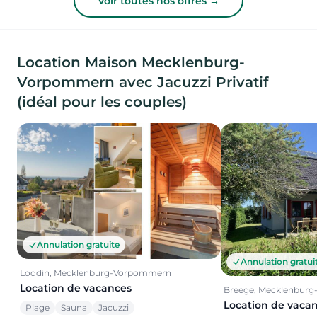
Voir toutes nos offres →
Location Maison Mecklenburg-
Vorpommern avec Jacuzzi Privatif
(idéal pour les couples)
Annulation gratuite
Annulation gratui
Loddin, Mecklenburg-Vorpommern
Location de vacances
Breege, Mecklenbur
Location de vaca
Plage
Sauna
Jacuzzi