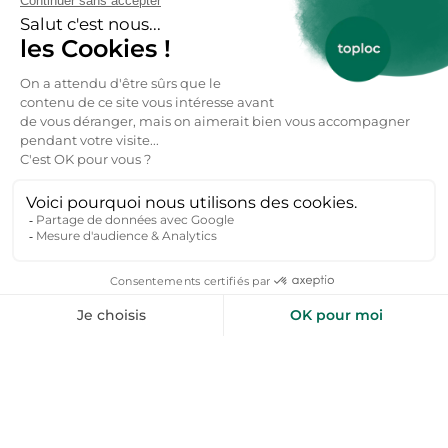
toploc
De l'aide pour votre prochain
séjour nature ?
Inspirez-moi
+50 000 voyageurs aiment nos bons plans