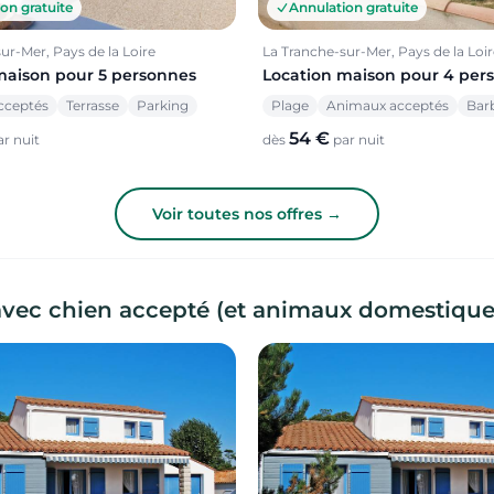
on gratuite
Annulation gratuite
ur-Mer, Pays de la Loire
La Tranche-sur-Mer, Pays de la Loir
maison pour 5 personnes
Location maison pour 4 per
cceptés
Terrasse
Parking
Plage
Animaux acceptés
Bar
54 €
r nuit
dès
par nuit
Voir toutes nos offres →
avec chien accepté (et animaux domestique