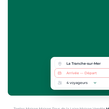
Toploc
·
Maison
·
Maison Pays de la Loire
·
Maison Vendée
·
M