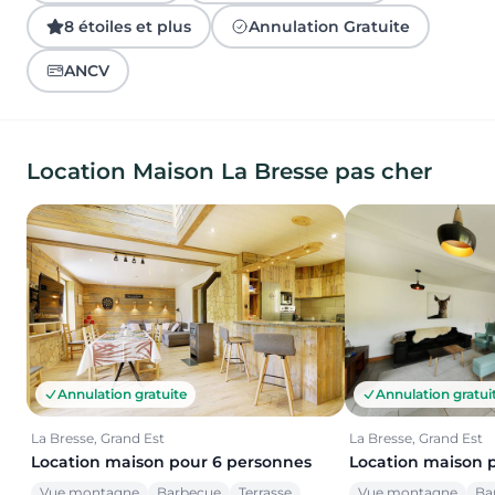
8 étoiles et plus
Annulation Gratuite
ANCV
Location Maison La Bresse pas cher
Annulation gratuite
Annulation gratui
La Bresse, Grand Est
La Bresse, Grand Est
Location maison pour 6 personnes
Location maison 
Vue montagne
Barbecue
Terrasse
Vue montagne
Ba