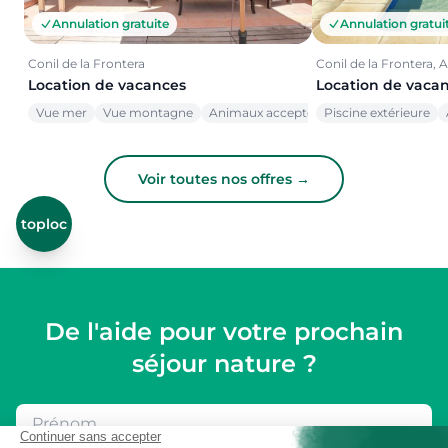
Annulation gratuite
Annulation gratui
Conil de la Frontera
Conil de la Frontera, 
Location de vacances
Location de vaca
Vue mer
Vue montagne
Animaux acceptés
Piscine extérieure
Voir toutes nos offres →
toploc
De l'aide pour votre prochain
séjour nature ?