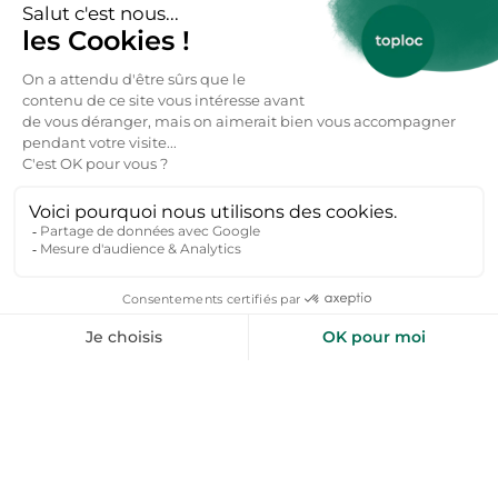
Inspirez-moi
+50 000 voyageurs aiment nos bons plans
toploc