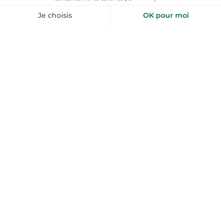
toploc
De l'aide pour votre prochain
séjour nature ?
Inspirez-moi
+50 000 voyageurs aiment nos bons plans