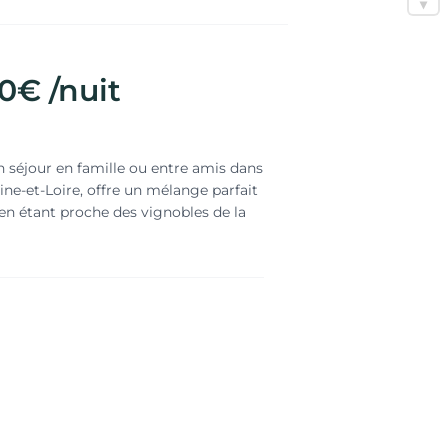
0€ /nuit
n séjour en famille ou entre amis dans
ine-et-Loire, offre un mélange parfait
t en étant proche des vignobles de la
s les goûts. Vous pourrez visiter le
 espaces verts et son lac, ou encore
Savennières ou d’Anjou. Les amateurs
el Régional Loire-Anjou-Touraine.