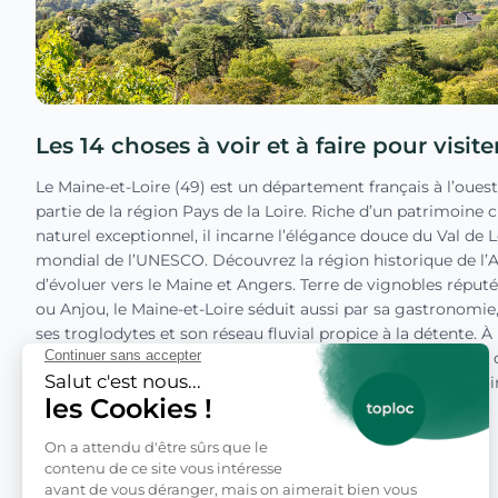
Les 14 choses à voir et à faire pour visit
Le Maine-et-Loire (49) est un département français à l’ouest 
partie de la région Pays de la Loire. Riche d’un patrimoine cu
naturel exceptionnel, il incarne l’élégance douce du Val de 
mondial de l’UNESCO. Découvrez la région historique de l’
d’évoluer vers le Maine et Angers. Terre de vignobles rép
ou Anjou, le Maine-et-Loire séduit aussi par sa gastronomie
ses troglodytes et son réseau fluvial propice à la détente. À 
modernité, culture et nature, ce territoire offre une qualité 
de vivre typiquement ligérien. Quelles sont les choses à voir 
Maine-et-Loire ? On vous emmène à Angers, Saumur, Montre
Fontevraud-l’Abbaye, Doué-la-Fontaine et bien d’autres. En 
Lire l'article
touristique du Maine-et-Loire au format .pdf dans la FAQ de l