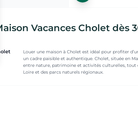
Maison Vacances Cholet dès 3
olet
Louer une maison à Cholet est idéal pour profiter d’u
un cadre paisible et authentique. Cholet, située en Ma
entre nature, patrimoine et activités culturelles, tou
Loire et des parcs naturels régionaux.
 à
Cholet et ses alentours regorgent d’activités pour tou
Musée du Textile, découvrir le Parc de Moine avec ses
explorer les vignobles environnants comme ceux de 
de randonnée apprécieront les sentiers du Parc Natur