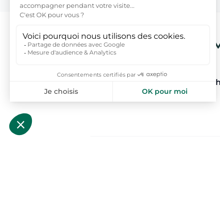
FAQs : 
Pourquoi louer une maison à Ch
?
Que faire pendant vos vacances
Cholet ?