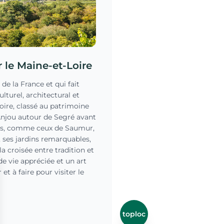
er le Maine-et-Loire
de la France et qui fait
lturel, architectural et
Loire, classé au patrimoine
Anjou autour de Segré avant
utés, comme ceux de Saumur,
, ses jardins remarquables,
la croisée entre tradition et
de vie appréciée et un art
et à faire pour visiter le
uil-Bellay, Cholet,
bonus, téléchargez la carte
’article.
toploc