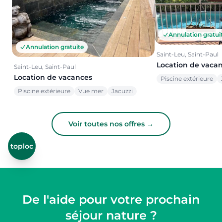
Annulation gratui
Annulation gratuite
Saint-Leu, Saint-Paul
Location de vaca
Saint-Leu, Saint-Paul
Location de vacances
Piscine extérieure
Piscine extérieure
Vue mer
Jacuzzi
Voir toutes nos offres →
toploc
De l'aide pour votre prochain
séjour nature ?