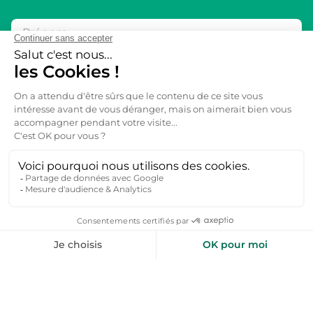
Inspirez-moi
+50 000 voyageurs aiment nos bons plans
toploc