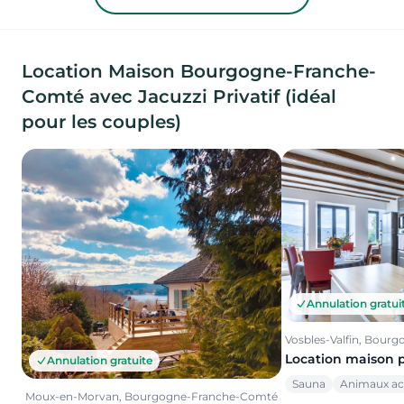
Location Maison Bourgogne-Franche-
Comté avec Jacuzzi Privatif (idéal
pour les couples)
Annulation gratui
Vosbles-Valfin, Bou
Location maison 
Annulation gratuite
Sauna
Animaux ac
Moux-en-Morvan, Bourgogne-Franche-Comté