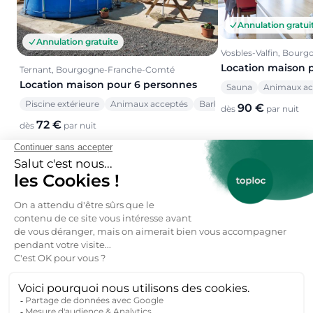
Annulation gratui
Annulation gratuite
Vosbles-Valfin, Bou
Location maison 
Ternant, Bourgogne-Franche-Comté
Location maison pour 6 personnes
Sauna
Animaux ac
Piscine extérieure
Animaux acceptés
Barbecue
90 €
dès
par nuit
72 €
dès
par nuit
Voir toutes nos offres →
toploc
Locations de vacances Bourgogne-
Franche-Comté et alentours