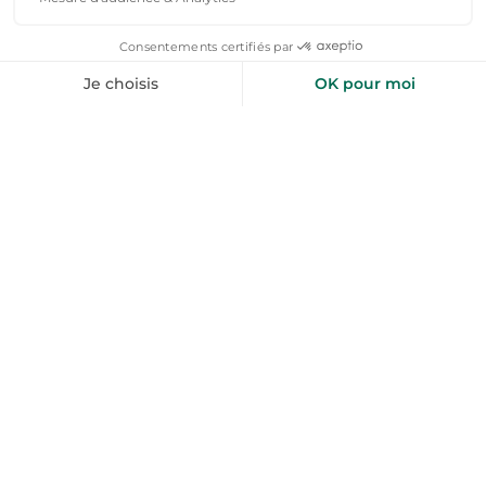
Côte-d'Or
Doubs
Locations de vacances
Locations de vacances
Haute-Saône
Jura
Locations de vacances
Locations de vacances