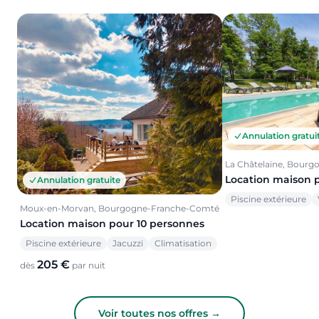
Annulation gratui
La Châtelaine, Bour
Location maison 
Annulation gratuite
Piscine extérieure
Moux-en-Morvan, Bourgogne-Franche-Comté
Location maison pour 10 personnes
Piscine extérieure
Jacuzzi
Climatisation
205 €
dès
par nuit
Voir toutes nos offres →