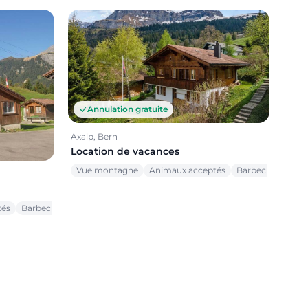
Annulation gratuite
Axalp, Bern
Location de vacances
Vue montagne
Animaux acceptés
Barbecue
tés
Barbecue