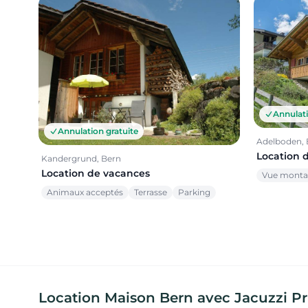
Annulati
Annulation gratuite
Adelboden, 
Location 
Kandergrund, Bern
Location de vacances
Vue mont
Animaux acceptés
Terrasse
Parking
Location Maison Bern avec Jacuzzi Priv