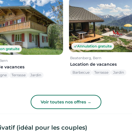
Annulation gratuite
on gratuite
Beatenberg, Bern
Bern
Location de vacances
de vacances
Barbecue
Terrasse
Jardin
agne
Terrasse
Jardin
Voir toutes nos offres →
atif (idéal pour les couples)