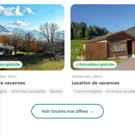
on gratuite
Annulation gratuite
piez, Bern
Adelboden, Bern
de vacances
Location de vacances
agne
Animaux acceptés
Barbecue
Vue montagne
Animaux accep
Voir toutes nos offres →