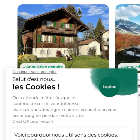
Annulation gratuite
Annulati
Interlaken, Bern
Aeschi bei S
Location de vacances
Location 
Vue montagne
Animaux acceptés
Barbecue
Vue mont