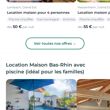
Hessenheim, Grand E
Lembach, Grand Est
Location maison 
Location maison pour 4 personnes
Piscine chauffée
A
Piscine chauffée
Vue montagne
Animaux acceptés
55 €
50 €
dès
par nuit
dès
par nuit
Voir toutes nos offres →
Location Maison Bas-Rhin avec
piscine (idéal pour les familles)