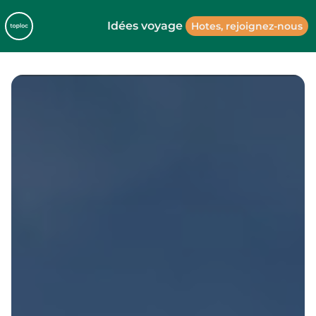
Idées voyage
Hotes, rejoignez-nous