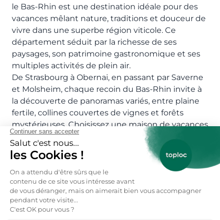
le Bas-Rhin est une destination idéale pour des
vacances mêlant nature, traditions et douceur de
vivre dans une superbe région viticole. Ce
département séduit par la richesse de ses
paysages, son patrimoine gastronomique et ses
multiples activités de plein air.
De Strasbourg à Obernai, en passant par Saverne
et Molsheim, chaque recoin du Bas-Rhin invite à
la découverte de panoramas variés, entre plaine
fertile, collines couvertes de vignes et forêts
mystérieuses. Choisissez une maison de vacances
Bas-Rhin pas chère pour un séjour entre nature,
culture et gastronomie alsacienne.
Maisons de vacances Bas-Rhin pas cher :
au coeur des vignobles
Dans le Bas-Rhin, les maisons vacances Bas-Rhin
particulier sont nombreuses et typiques :