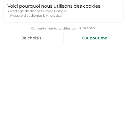
maisons à colombages, ferme en pierre, cottages
au cœur des vignes ou chalets en lisière de forêt.
Sur la Route des Vins d’Alsace, de charmantes
maisons traditionnelles vous accueillent dans des
villages comme Barr, Dambach-la-Ville, Andlau ou
Mittelbergheim. En montagne, dans les Vosges
du Nord ou autour du Mont Sainte-Odile, les
chalets et maisons de campagne permettent de
profiter du calme et de la nature. Logez proche
des domaines viticoles pour profiter de visites
oenologiques. Ces hébergements disposent
souvent de terrasse, jardin fleuri, barbecue, poêle
à bois, avec des pièces et des chambres
spacieuses, et parfois même avec un accès direct
aux sentiers de randonnée ou aux pistes
cyclables.
Activités nature et plein air dans le Bas-