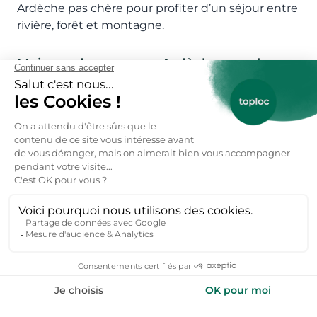
Ardèche pas chère pour profiter d’un séjour entre
rivière, forêt et montagne.
Maisons de vacances Ardèche pas cher :
des reliefs à parcourir
Les maisons de vacances Ardèche particulier sont
nombreuses et s’intègrent parfaitement à leur
environnement : mazets traditionnels, maisons
de village rénovées, chalets en bois au cœur des
forêts ou habitats en pierre.
Dans le sud, autour des gorges, vous trouverez
des maisons avec piscine, des terrasses
ombragées, parfois sur des balcons, et des jardins
méditerranéens. Plus au nord, dans les monts
d’Ardèche ou la vallée de l’Eyrieux, les maisons
sont nichées dans un environnement plus
montagneux, offrant fraîcheur et calme.
Beaucoup de ces hébergements sont équipés de