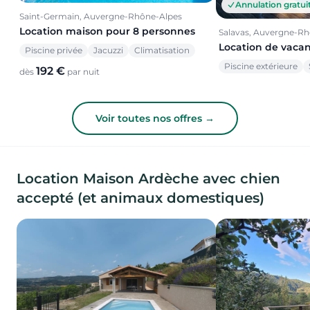
Annulation gratui
Saint-Germain, Auvergne-Rhône-Alpes
Location maison pour 8 personnes
Salavas, Auvergne-R
Location de vaca
Piscine privée
Jacuzzi
Climatisation
Piscine extérieure
192 €
dès
par nuit
Voir toutes nos offres →
Location Maison Ardèche avec chien
accepté (et animaux domestiques)