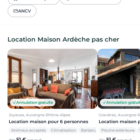
ANCV
Location Maison Ardèche pas cher
Annulation gratui
Annulation gratuite
Gravières, Auvergne-
Joyeuse, Auvergne-Rhône-Alpes
Location maison 
Location maison pour 6 personnes
Piscine extérieure
Animaux acceptés
Climatisation
Barbecue
51 €
51 €
dès
par nuit
dès
par nuit