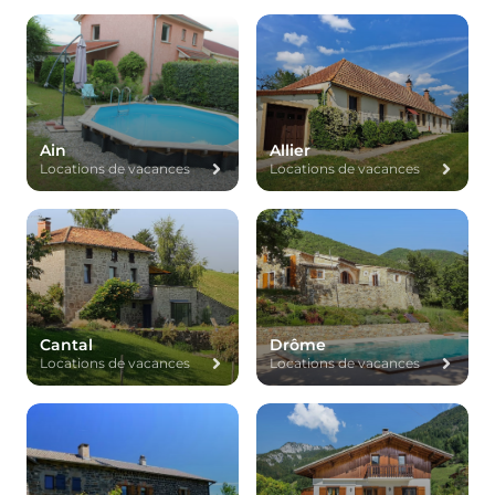
Ain
Allier
Locations de vacances
Locations de vacances
Cantal
Drôme
Locations de vacances
Locations de vacances