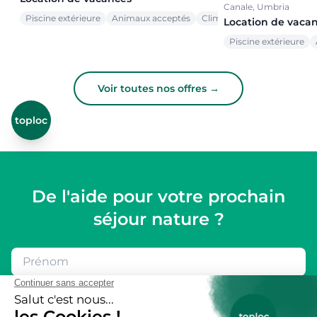
Canale, Umbria
Piscine extérieure
Animaux acceptés
Climatisation
Location de vaca
Piscine extérieure
Voir toutes nos offres →
toploc
De l'aide pour votre prochain
séjour nature ?
Inspirez-moi