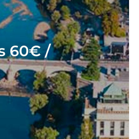
s 60€ /