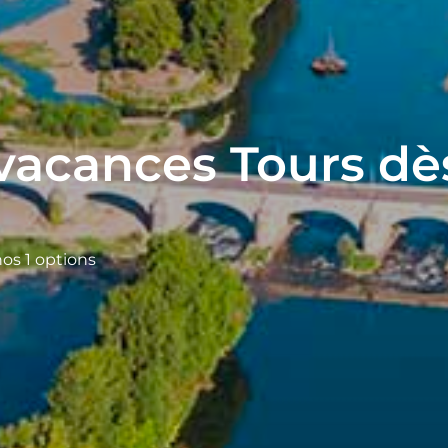
vacances Tours dè
os 1 options