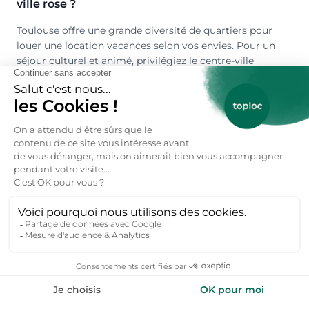
ville rose ?
Toulouse offre une grande diversité de quartiers pour
louer une location vacances selon vos envies. Pour un
séjour culturel et animé, privilégiez le centre-ville
(Carmes, Capitole, Saint-Étienne) avec ses ruelles
médiévales et ses cafés branchés. Les familles opteront
pour des quartiers résidentiels comme Purpan ou
Borderouge, proches des parcs et des écoles. Les
voyageurs en quête de tranquillité choisiront les
locations autour de la Garonne ou dans les villages
voisins comme Tournefeuille ou Blagnac, tout en restant
à moins de 20 minutes du centre.
Quelle est la capacité d'accueil d'une location
vacances à Toulouse ?
Les locations vacances à Toulouse peuvent accueillir de 2
à 20 personnes selon le type de bien. Vous trouverez des