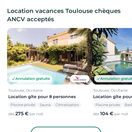
Location vacances Toulouse chèques
ANCV acceptés
Annulation gratuite
Annulation gratui
Toulouse, Occitanie
Toulouse, Occitanie
Location gîte pour 8 personnes
Location gîte pou
Piscine privée
Sauna
Climatisation
Piscine privée
Bar
275 €
104 €
dès
par nuit
dès
par nuit