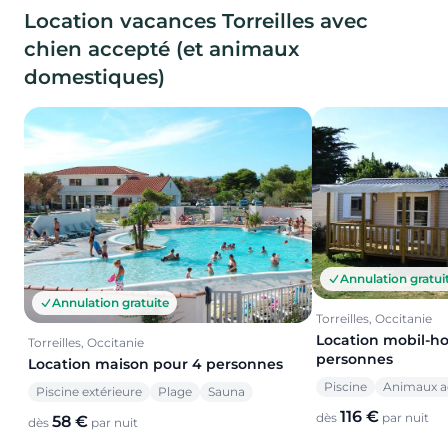
Location vacances Torreilles avec
chien accepté (et animaux
domestiques)
Annulation gratui
Annulation gratuite
Torreilles, Occitanie
Location mobil-h
Torreilles, Occitanie
personnes
Location maison pour 4 personnes
Piscine
Animaux a
Piscine extérieure
Plage
Sauna
116 €
dès
par nuit
58 €
dès
par nuit