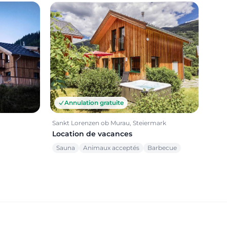
Annulation gratuite
Sankt Lorenzen ob Murau, Steiermark
Location de vacances
Sauna
Animaux acceptés
Barbecue