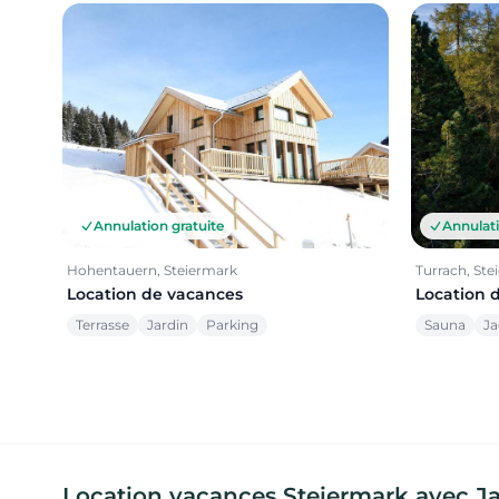
Annulation gratuite
Annulati
Hohentauern, Steiermark
Turrach, Ste
Location de vacances
Location 
Terrasse
Jardin
Parking
Sauna
Ja
Location vacances Steiermark avec Jac