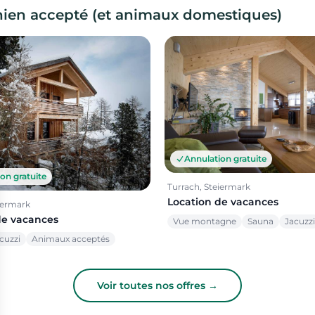
hien accepté (et animaux domestiques)
Annulation gratuite
on gratuite
Turrach, Steiermark
Location de vacances
iermark
de vacances
Vue montagne
Sauna
Jacuzzi
cuzzi
Animaux acceptés
Voir toutes nos offres →