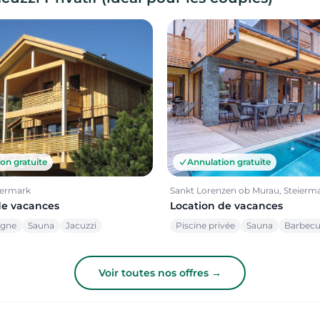
on gratuite
Annulation gratuite
iermark
Sankt Lorenzen ob Murau, Steierm
de vacances
Location de vacances
agne
Sauna
Jacuzzi
Piscine privée
Sauna
Barbec
Voir toutes nos offres →