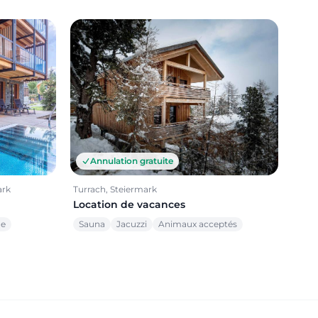
Annulation gratuite
ark
Turrach, Steiermark
Location de vacances
ue
Sauna
Jacuzzi
Animaux acceptés