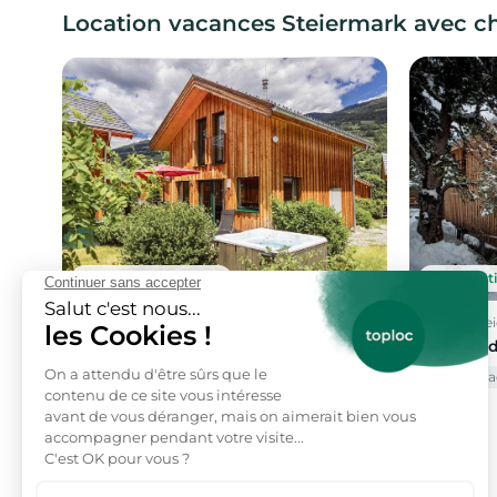
Location vacances Steiermark avec c
Annulation gratuite
Annulati
Sankt Lorenzen ob Murau, Steiermark
Turrach, Ste
Location de vacances
Location 
Sauna
Animaux acceptés
Barbecue
Sauna
Ja