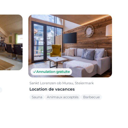
Annulation gratuite
Sankt Lorenzen ob Murau, Steiermark
Location de vacances
Sauna
Animaux acceptés
Barbecue