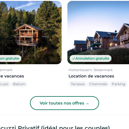
on gratuite
Annulation gratuite
iermark
Hohentauern, Steiermark
de vacances
Location de vacances
cuzzi
Balcon
Terrasse
Cheminée
Parking
Voir toutes nos offres →
uzzi Privatif (idéal pour les couples)