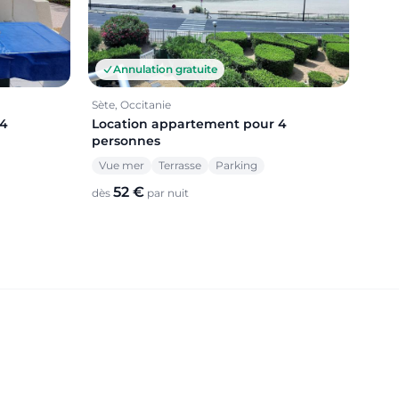
Annulation gratuite
Sète, Occitanie
 4
Location appartement pour 4
personnes
Vue mer
Terrasse
Parking
52 €
dès
par nuit