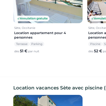
Annulation gratuite
Annulati
Sète, Occitanie
Sète, Occita
Location appartement pour 4
Location 
personnes
personne
Terrasse
Parking
Piscine
S
51 €
52 €
dès
par nuit
dès
pa
Location vacances Sète avec piscine (i