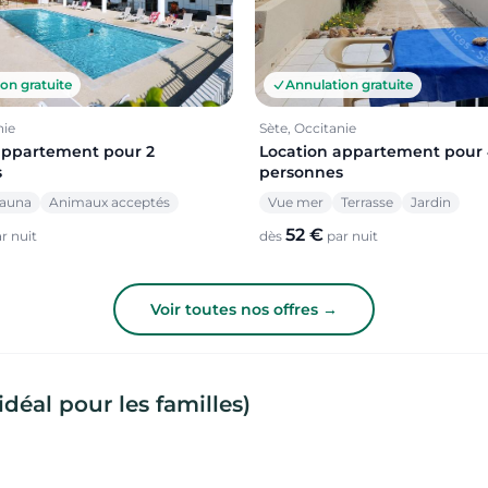
Annulation gratuite
on gratuite
Sète, Occitanie
nie
Location appartement pour
appartement pour 2
personnes
s
Vue mer
Terrasse
Jardin
auna
Animaux acceptés
52 €
dès
par nuit
r nuit
Voir toutes nos offres →
déal pour les familles)