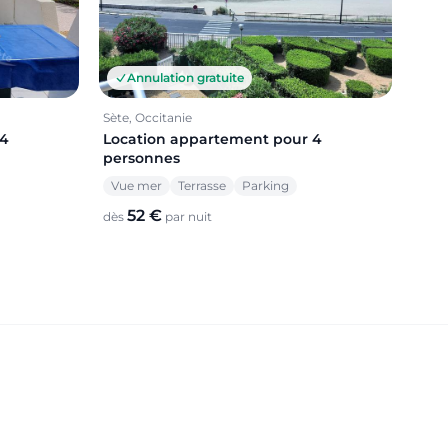
Annulation gratuite
Sète, Occitanie
 4
Location appartement pour 4
personnes
Vue mer
Terrasse
Parking
52 €
dès
par nuit