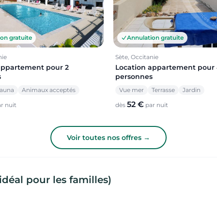
Annulation gratuite
on gratuite
Sète, Occitanie
nie
Location appartement pour
appartement pour 2
personnes
s
Vue mer
Terrasse
Jardin
auna
Animaux acceptés
52 €
dès
par nuit
r nuit
Voir toutes nos offres →
déal pour les familles)