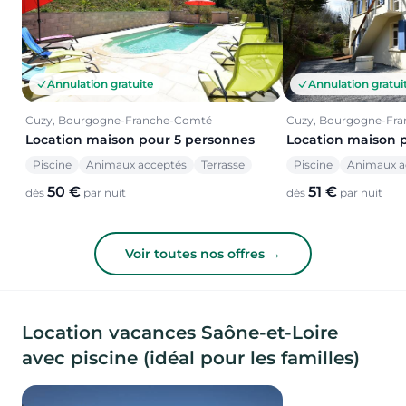
Annulation gratuite
Annulation gratui
Cuzy, Bourgogne-Franche-Comté
Cuzy, Bourgogne-Fr
Location maison pour 5 personnes
Location maison 
Piscine
Animaux acceptés
Terrasse
Piscine
Animaux a
50 €
51 €
dès
par nuit
dès
par nuit
Voir toutes nos offres →
Location vacances Saône-et-Loire
avec piscine (idéal pour les familles)