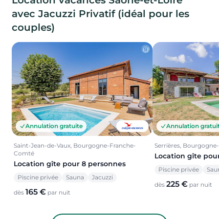
avec Jacuzzi Privatif (idéal pour les
couples)
Annulation gratuite
Annulation gratui
Saint-Jean-de-Vaux, Bourgogne-Franche-
Serrières, Bourgogn
Comté
Location gîte pou
Location gîte pour 8 personnes
Piscine privée
Sau
Piscine privée
Sauna
Jacuzzi
225 €
dès
par nuit
165 €
dès
par nuit