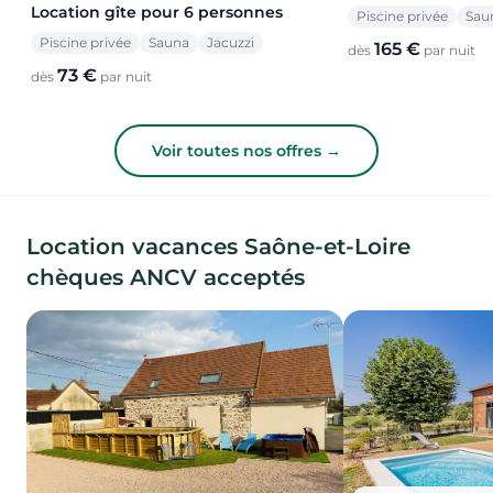
Location gîte pour 6 personnes
Piscine privée
Sau
Piscine privée
Sauna
Jacuzzi
165 €
dès
par nuit
73 €
dès
par nuit
Voir toutes nos offres →
Location vacances Saône-et-Loire
chèques ANCV acceptés