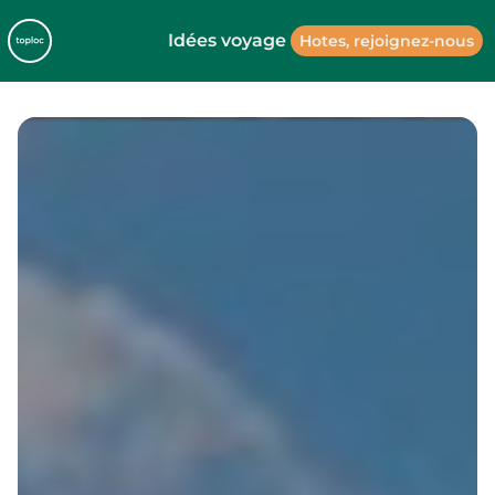
Idées voyage
Hotes, rejoignez-nous