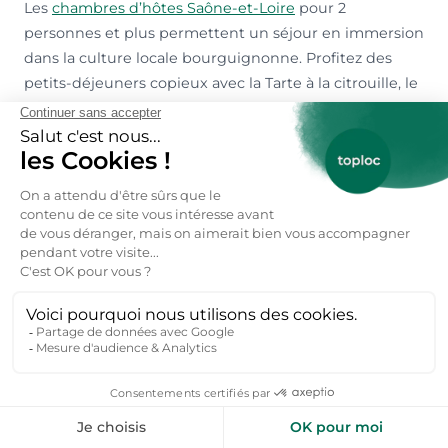
Les
chambres d’hôtes Saône-et-Loire
pour 2
personnes et plus permettent un séjour en immersion
dans la culture locale bourguignonne. Profitez des
petits-déjeuners copieux avec la Tarte à la citrouille, le
Cacou ou la Crème et beurre de Bresse et les conseils
personnalisés des hôtes. Beaucoup de ces
hébergements sont installés dans des des galeries
extérieures ou escaliers en pierre menant à l’étage. On
trouve aussi d’anciens corps de fermes rénovés en
pleine campagne saône-et-loirienne. Nos hébergeurs
vous accueillent en personne et proposent également
des produits du terroir comme les Escargots de
Bourgogne, le Bœuf Charolais, le Jambon persillé, le
Coq au vin ou l’Épogne aux grattons.
Accès Facile au coeur de la Bourgogne
Un accès direct vers Lac Saint-Point Lamartine