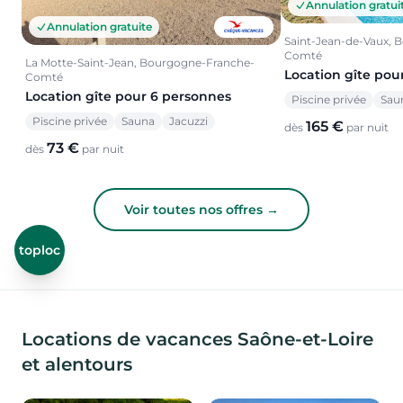
Annulation gratui
Annulation gratuite
Saint-Jean-de-Vaux, 
Comté
La Motte-Saint-Jean, Bourgogne-Franche-
Location gîte pou
Comté
Location gîte pour 6 personnes
Piscine privée
Sau
Piscine privée
Sauna
Jacuzzi
165 €
dès
par nuit
73 €
dès
par nuit
Voir toutes nos offres →
toploc
Locations de vacances Saône-et-Loire
et alentours