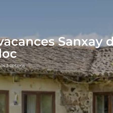
vacances Sanxay d
loc
nos 3 options