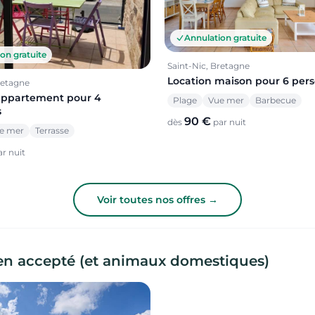
Annulation gratuite
on gratuite
Saint-Nic, Bretagne
Location maison pour 6 per
retagne
appartement pour 4
Plage
Vue mer
Barbecue
s
90 €
dès
par nuit
e mer
Terrasse
r nuit
Voir toutes nos offres →
ien accepté (et animaux domestiques)