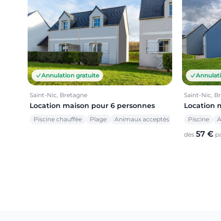
Annulation gratuite
Annulati
Saint-Nic, Bretagne
Saint-Nic, B
Location maison pour 6 personnes
Location 
Piscine chauffée
Plage
Animaux acceptés
Piscine
A
57 €
dès
pa