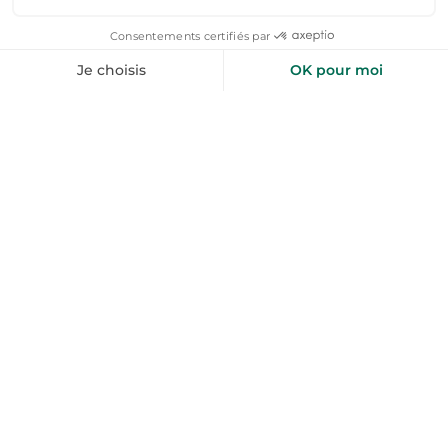
également les balades à vélo ou à cheval dans cette
région verdoyante.
Combien coûte la location d'une propriété à
Saint-Honoré-les-Bains ?
Chez nous, vous trouverez des locations de vacances à
Saint-Honoré-les-Bains à partir de 70 € par nuit en basse
saison. Ces hébergements offrent un excellent rapport
qualité-prix pour profiter pleinement de votre séjour
dans cette charmante station thermale.
De l'aide pour votre prochain
séjour nature ?