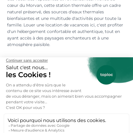
cœur du Morvan, cette station thermale offre un cadre
naturel préservé, des sources d'eaux thermales
bienfaisantes et une multitude d'activités pour toute la
famille. Louer une location de vacances ici, c'est profiter
d'un hébergement confortable et authentique, tout en
ayant accès à des paysages enchanteurs et à une
atmosphère paisible.
Que faire pendant vos vacances à Saint-Honoré-
les-Bains ?
Saint-Honoré-les-Bains et ses alentours regorgent
d'activités pour tous les goûts. Vous pourrez vous
détendre aux thermes, explorer les sentiers de randonnée
du Parc Naturel Régional du Morvan, découvrir les lacs
environnants comme le Lac des Settons, ou encore
visiter des sites historiques tels que le Château de
Bazoches. Les amateurs de nature apprécieront